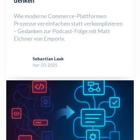
denken
Wie moderne Commerce-Plattformen
Prozesse vereinfachen statt verkomplizieren
– Gedanken zur Podcast-Folge mit Matt
Eichner von Emporix.
Sebastian Lauk
Apr 20, 2025