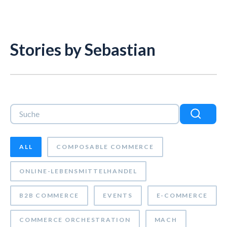
Stories by Sebastian
Dies ist ein Suchfeld mit einer automatischen Vorschlagsf
Es gibt keine Vorschläge, da das Suchfeld leer ist.
ALL
COMPOSABLE COMMERCE
ONLINE-LEBENSMITTELHANDEL
B2B COMMERCE
EVENTS
E-COMMERCE
COMMERCE ORCHESTRATION
MACH