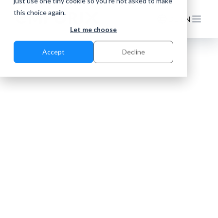
just use one tiny cookie so you're not asked to make
this choice again.
DE
EN
Let me choose
Accept
Decline