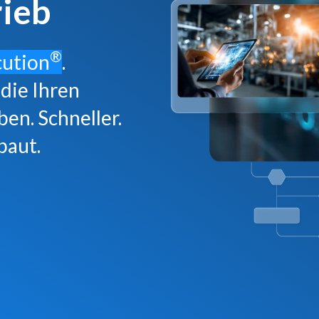
ieb
®
ution
.
 die Ihren
en. Schneller.
baut.