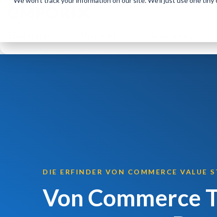
We won't track your information on our site. We'll just use one tiny
Lösungen
Produkt
Ressourcen
DIE ERFINDER VON COMMERCE VALUE 
Von Commerce T