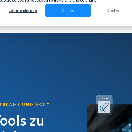
 cookie so you're not asked to make this choice again.
Let me choose
Accept
Decline
Partner
Unternehmen
STREAMS UND ACE™
ools zu