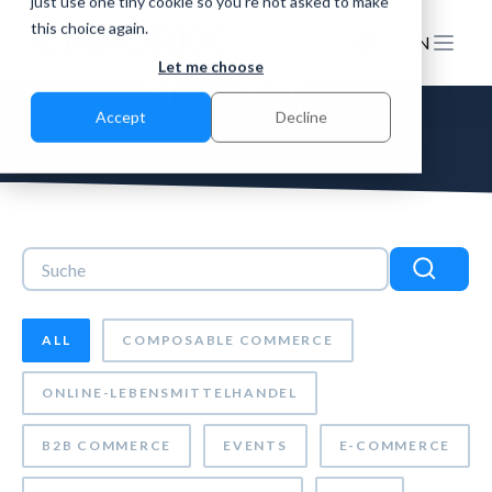
just use one tiny cookie so you're not asked to make
this choice again.
DE
EN
Let me choose
News & Blog
Accept
Decline
Dies ist ein Suchfeld mit einer automatischen Vorschlagsf
Es gibt keine Vorschläge, da das Suchfeld leer ist.
ALL
COMPOSABLE COMMERCE
ONLINE-LEBENSMITTELHANDEL
B2B COMMERCE
EVENTS
E-COMMERCE