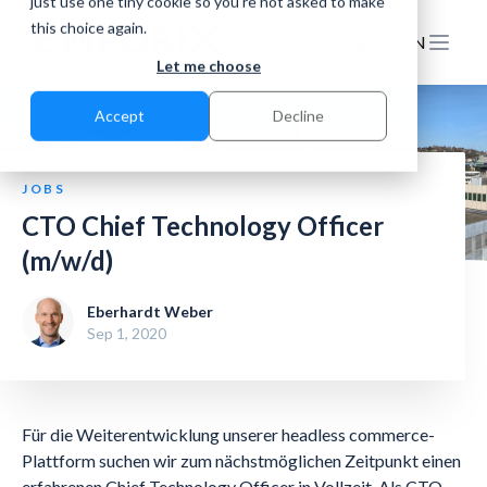
just use one tiny cookie so you're not asked to make
this choice again.
DE
EN
Let me choose
Accept
Decline
JOBS
CTO Chief Technology Officer
(m/w/d)
Eberhardt Weber
Sep 1, 2020
Für die Weiterentwicklung unserer headless commerce-
Plattform suchen wir zum nächstmöglichen Zeitpunkt einen
erfahrenen Chief Technology Officer in Vollzeit. Als CTO