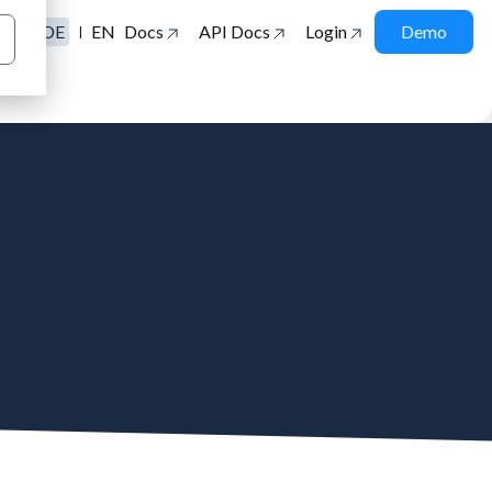
DE
EN
Docs
API Docs
Login
Demo
|