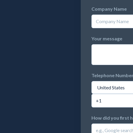
Company Name
Your message
Telephone Numbe
How did you first 