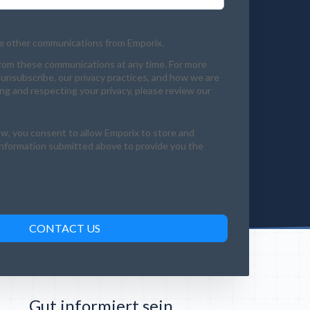
ve other communications from Emporix.
rom these communications at any time. For more
unsubscribe, our privacy practices, and how we are
g and respecting your privacy, please review our
ow, you consent to allow Emporix to store and
information submitted above to provide you the
Gut informiert sein