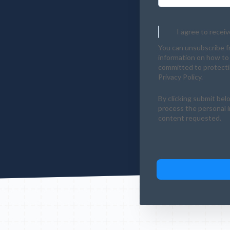
I agree to recei
You can unsubscribe f
information on how to 
committed to protectin
Privacy Policy.
By clicking submit bel
process the personal 
content requested.