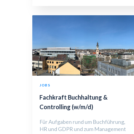
JOBS
Fachkraft Buchhaltung &
Controlling (w/m/d)
Für Aufgaben rund um Buchführung,
HR und GDPR und zum Management