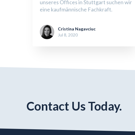
unseres Offices in Stuttgart suchen wir
eine kaufmännische Fachkraft.
Cristina Nagavciuc
Jul 8, 2020
Contact Us Today.