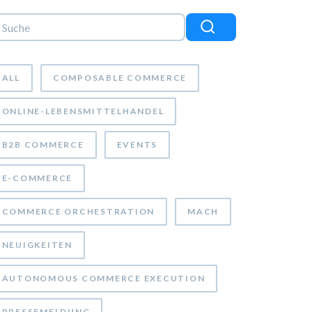
es ist ein Suchfeld mit einer automatischen Vorschlagsfunkti
 gibt keine Vorschläge, da das Suchfeld leer ist.
ALL
COMPOSABLE COMMERCE
ONLINE-LEBENSMITTELHANDEL
B2B COMMERCE
EVENTS
E-COMMERCE
COMMERCE ORCHESTRATION
MACH
NEUIGKEITEN
AUTONOMOUS COMMERCE EXECUTION
PRESSEMELDUNG