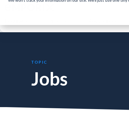
We won't track your information on our site. We'll just use one tiny
Lösungen
Produkt
Ressourcen
TOPIC
Jobs