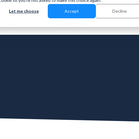
 cookie so you're not asked to make this choice again.
Let me choose
Accept
Decline
Partner
Unternehmen