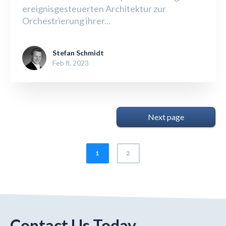
ereignisgesteuerten Architektur zur
Orchestrierung ihrer...
Stefan Schmidt
Feb 8, 2023
Next page
1
2
Contact Us Today.