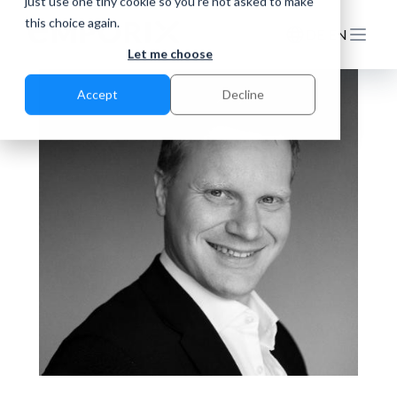
just use one tiny cookie so you're not asked to make
this choice again.
DE
EN
Let me choose
Accept
Decline