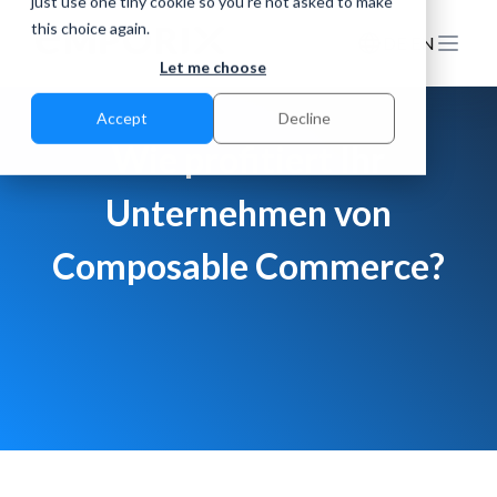
just use one tiny cookie so you're not asked to make
this choice again.
DE
EN
Let me choose
Accept
Decline
Wie profitiert Ihr
Unternehmen von
Composable Commerce?