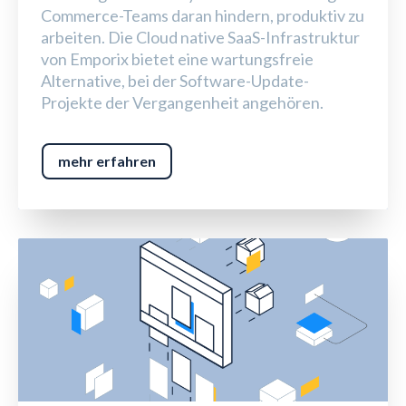
Commerce-Teams daran hindern, produktiv zu
arbeiten. Die Cloud native SaaS-Infrastruktur
von Emporix bietet eine wartungsfreie
Alternative, bei der Software-Update-
Projekte der Vergangenheit angehören.
mehr erfahren