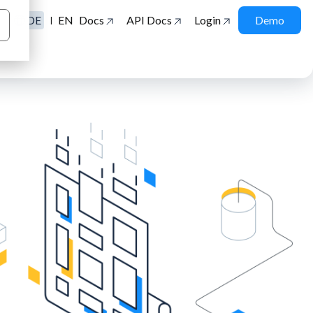
DE
EN
Docs
API Docs
Login
Demo
|