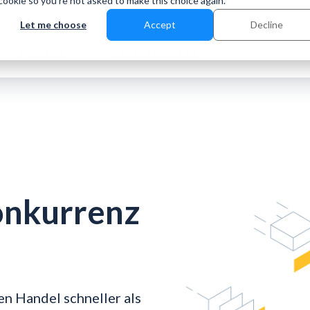
 cookie so you're not asked to make this choice again.
Let me choose
Accept
Decline
Partner
Unternehmen
Konkurrenz
en Handel schneller als