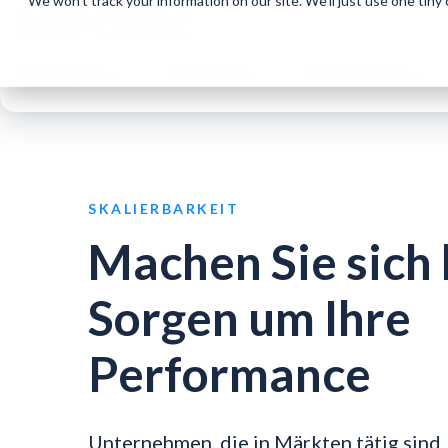
We won't track your information on our site. We'll just use one tiny
Lösungen
Produkt
Ressourcen
SKALIERBARKEIT
Machen Sie sich 
Sorgen um Ihre
Performance
Unternehmen, die in Märkten tätig sind,