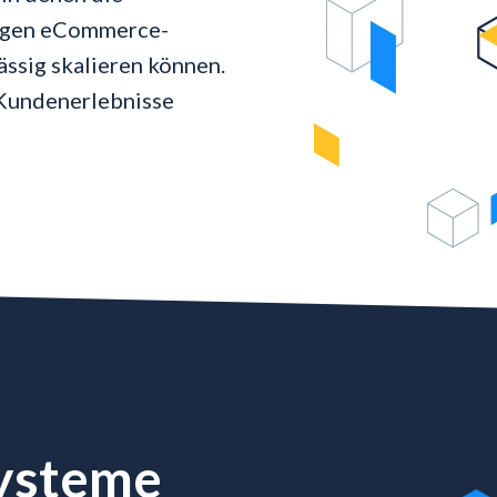
tigen eCommerce-
ssig skalieren können.
 Kundenerlebnisse
Systeme