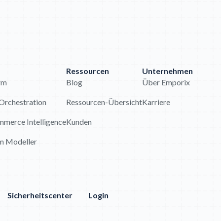
Ressourcen
Unternehmen
rm
Blog
Über Emporix
rchestration
Ressourcen-Übersicht
Karriere
merce Intelligence
Kunden
am Modeller
Sicherheitscenter
Login