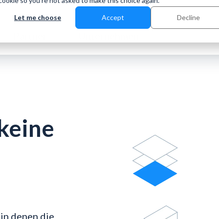
 cookie so you're not asked to make this choice again.
Let me choose
Accept
Decline
Partner
Unternehmen
keine
 in denen die