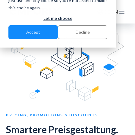
just use one tiny cookie so you're not asked to make
this choice again.
DE
EN
Let me choose
Accept
Decline
PRICING, PROMOTIONS & DISCOUNTS
Smartere Preisgestaltung.