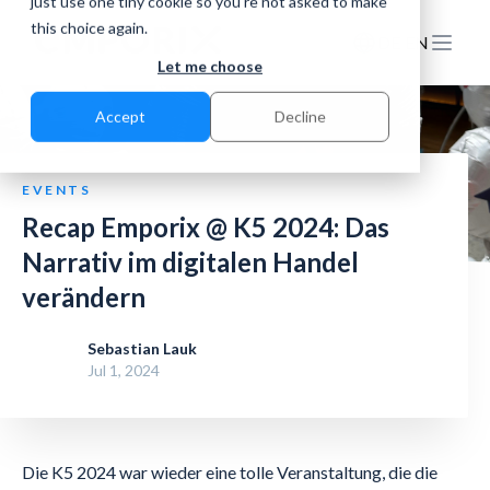
just use one tiny cookie so you're not asked to make
this choice again.
DE
EN
Let me choose
Accept
Decline
EVENTS
Recap Emporix @ K5 2024: Das
Narrativ im digitalen Handel
verändern
Sebastian Lauk
Jul 1, 2024
Die K5 2024 war wieder eine tolle Veranstaltung, die die