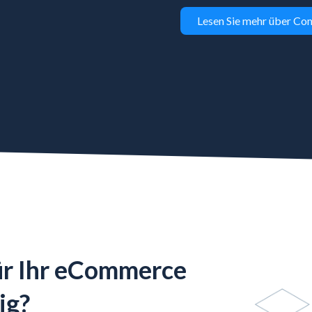
Lesen Sie mehr über C
ür Ihr eCommerce
ig?