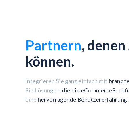
Partnern
, denen
können.
Integrieren Sie ganz einfach mit
branche
Sie Lösungen,
die die eCommerceSuchfu
eine
hervorragende Benutzererfahrung