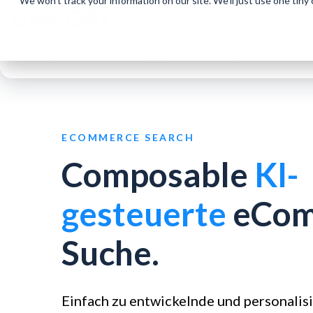
We won't track your information on our site. We'll just use one tiny
Lösungen
Produkt
Ressourcen
ECOMMERCE SEARCH
Composable
KI-
gesteuerte
eCom
Suche.
Einfach zu entwickelnde und personalis