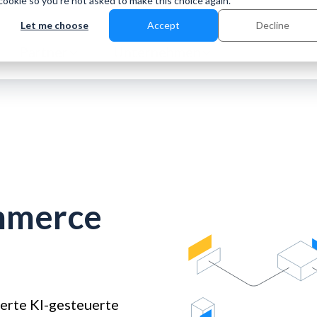
 cookie so you're not asked to make this choice again.
Let me choose
Accept
Decline
Partner
Unternehmen
merce
ierte KI-gesteuerte