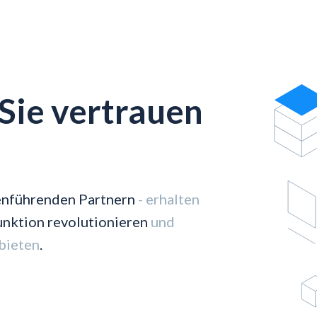
 Sie vertrauen
nführenden Partnern
- erhalten
nktion revolutionieren
und
bieten
.