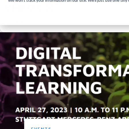
We won't track your information on our site. We'll just use one tiny
Lösungen
Produkt
Ressourcen
EVENTS