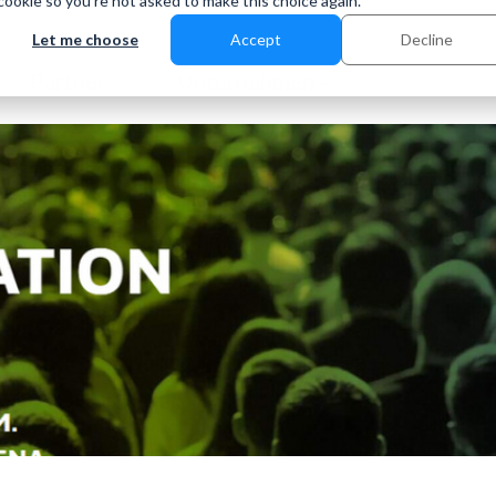
 cookie so you're not asked to make this choice again.
Let me choose
Accept
Decline
Partner
Unternehmen