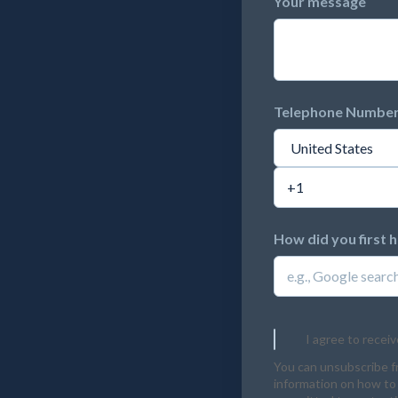
Your message
Telephone Numbe
How did you first 
I agree to recei
You can unsubscribe f
information on how to 