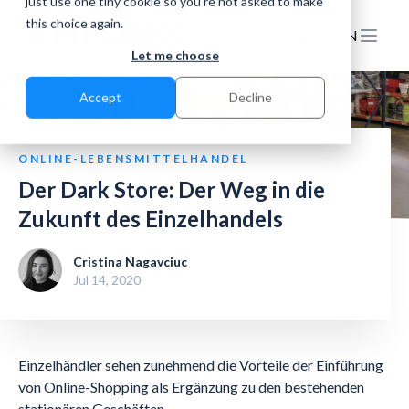
just use one tiny cookie so you're not asked to make
this choice again.
DE
EN
Let me choose
Accept
Decline
ONLINE-LEBENSMITTELHANDEL
Der Dark Store: Der Weg in die
Zukunft des Einzelhandels
Cristina Nagavciuc
Jul 14, 2020
Einzelhändler sehen zunehmend die Vorteile der Einführung
von Online-Shopping als Ergänzung zu den bestehenden
stationären Geschäften.