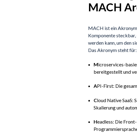
MACH Arc
MACH ist ein Akronym f
Komponente steckbar, s
werden kann, um den s
Das Akronym steht für:
M
icroservices-basie
bereitgestellt und v
A
PI-First: Die gesam
C
loud Native SaaS: S
Skalierung und autom
H
eadless: Die Front
Programmiersprache