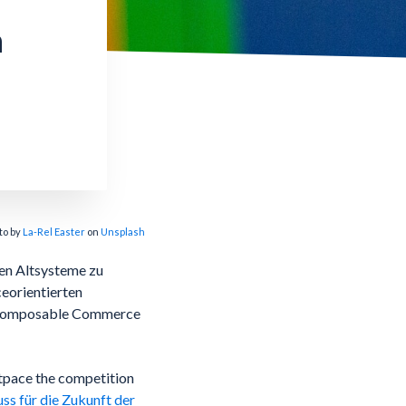
n
to by
La-Rel Easter
on
Unsplash
en Altsysteme zu
ceorientierten
n. Composable Commerce
tpace the competition
 für die Zukunft der