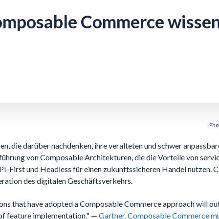
 Composable Commerce wisse
Pho
n, die darüber nachdenken, ihre veralteten und schwer anpassbar
nführung von Composable Architekturen, die die Vorteile von servi
PI-First und Headless für einen zukunftssicheren Handel nutze
neration des digitalen Geschäftsverkehrs.
ions that have adopted a Composable Commerce approach will ou
of feature implementation." —
Gartner, Composable Commerce muss