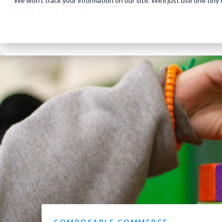
We won't track your information on our site. We'll just use one tiny
Lösungen
Produkt
Ressourcen
COMPOSABLE COMMERCE