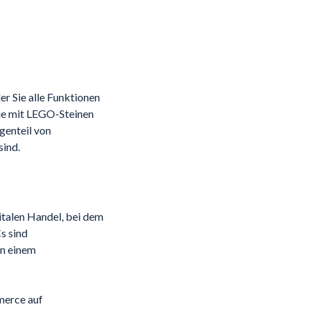
er Sie alle Funktionen
wie mit LEGO-Steinen
enteil von
sind.
italen Handel, bei dem
s sind
on einem
merce auf