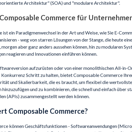
eorientierte Architektur" (SOA) und "modulare Architektur".
 Composable Commerce für Unternehme
st ein Paradigmenwechsel in der Art und Weise, wie Sie E-Comm
nisieren - weg von starren Lösungen von der Stange, die heute eine
, morgen aber ganz anders aussehen können, hin zu modularen Syst
gen reagieren und Innovationen einführen können.
oftwareversion aufzurüsten oder von einer monolithischen All-in-O
r Konkurrenz Schritt zu halten, bietet Composable Commerce Ih
tät und Skalierbarkeit, die es braucht, um flexibel die wertvolls
 hinzuzufügen und zu kombinieren, die schnell und einfach über st
len (APIs) zusammengestellt werden können.
iert Composable Commerce?
ce können Geschäftsfunktionen - Softwareanwendungen (Micros