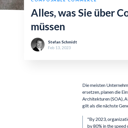
Alles, was Sie über
müssen
Stefan Schmidt
Feb 13, 2023
Die meisten Unternehme
ersetzen, planen die Ei
Architekturen (SOA), A
gilt als die nächste Ge
"By 2023, organizat
by 80% in the speed 