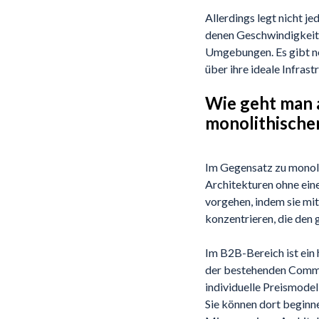
Allerdings legt nicht j
denen Geschwindigkeit a
Umgebungen. Es gibt 
über ihre ideale Infras
Wie geht man 
monolithische
Im Gegensatz zu mono
Architekturen ohne ein
vorgehen, indem sie mit
konzentrieren, die den
Im B2B-Bereich ist ein 
der bestehenden Commer
individuelle Preismode
Sie können dort beginn