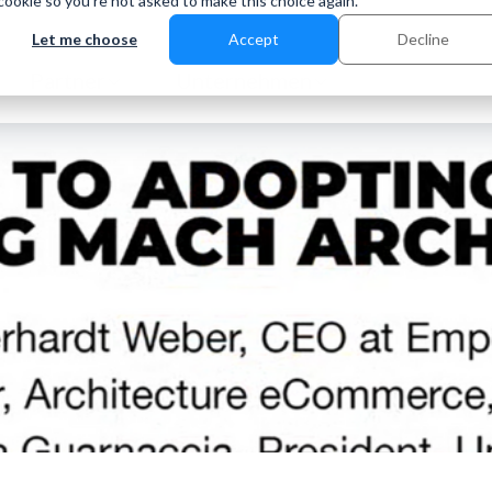
 cookie so you're not asked to make this choice again.
Let me choose
Accept
Decline
Partner
Unternehmen