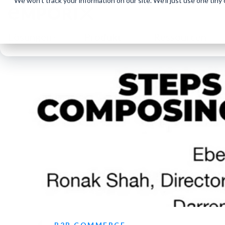
We won't track your information on our site. We'll just use one tiny
Lösungen
Produkt
Ressourcen
B2B COMMERCE