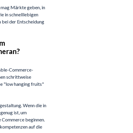
s mag Märkte geben, in
e in schnelllebigen
bei der Entscheidung
em
heran?
sable-Commerce-
en schrittweise
e "low hanging fruits"
gestaltung. Wenn die in
genug ist, um
ble Commerce beginnen.
rnkompetenzen auf die