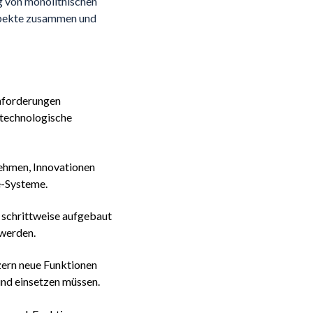
g von monolithischen
Aspekte zusammen und
nforderungen
e technologische
ehmen, Innovationen
e-Systeme.
schrittweise aufgebaut
 werden.
ern neue Funktionen
 und einsetzen müssen.