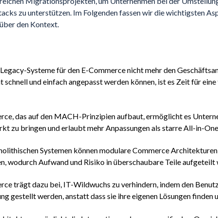
greichen Migrationsprojekten, um Unternehmen bei der Umstellun
acks zu unterstützen. Im Folgenden fassen wir die wichtigsten 
über den Kontext.
 Legacy-Systeme für den E-Commerce nicht mehr den Geschäftsa
t schnell und einfach angepasst werden können, ist es Zeit für ein
, das auf den MACH-Prinzipien aufbaut, ermöglicht es Untern
rkt zu bringen und erlaubt mehr Anpassungen als starre All-in-On
olithischen Systemen können modulare Commerce Architekturen 
n, wodurch Aufwand und Risiko in überschaubare Teile aufgeteilt
 trägt dazu bei, IT-Wildwuchs zu verhindern, indem den Benutz
ung gestellt werden, anstatt dass sie ihre eigenen Lösungen finden