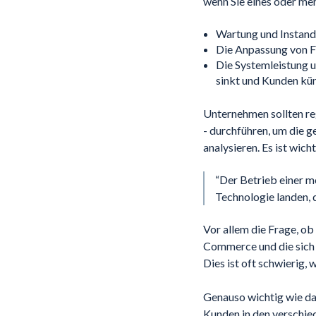
wenn Sie eines oder me
Wartung und Instand
Die Anpassung von F
Die Systemleistung u
sinkt und Kunden kü
Unternehmen sollten re
- durchführen, um die g
analysieren. Es ist wic
“Der Betrieb einer m
Technologie landen, d
Vor allem die Frage, ob
Commerce und die sich 
Dies ist oft schwierig,
Genauso wichtig wie da
Kunden in den verschi