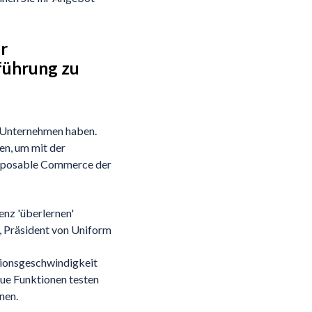
r
nführung zu
s Unternehmen haben.
en, um mit der
Composable Commerce der
enz 'überlernen'
a, Präsident von Uniform
tionsgeschwindigkeit
eue Funktionen testen
nen.