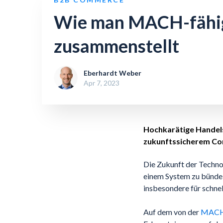
Wie man MACH-fähige
zusammenstellt
Eberhardt Weber
Apr 7, 2023
Hochkarätige Handels
zukunftssicherem C
Die Zukunft der Techno
einem System zu bündel
insbesondere für schn
Auf dem von der
MACH 