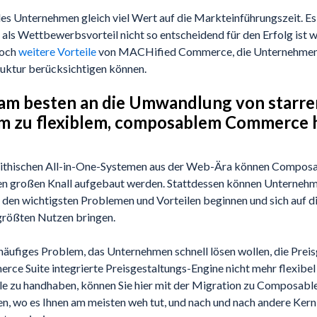
edes Unternehmen gleich viel Wert auf die Markteinführungszeit. E
ls Wettbewerbsvorteil nicht so entscheidend für den Erfolg ist wi
noch
weitere Vorteile
von MACHified Commerce, die Unternehmen 
truktur berücksichtigen können.
am besten an die Umwandlung von starr
m zu flexiblem, composablem Commerce 
lithischen All-in-One-Systemen aus der Web-Ära können Compo
en großen Knall aufgebaut werden. Stattdessen können Unternehm
 den wichtigsten Problemen und Vorteilen beginnen und sich auf di
 größten Nutzen bringen.
häufiges Problem, das Unternehmen schnell lösen wollen, die Preis
ce Suite integrierte Preisgestaltungs-Engine nicht mehr flexibel 
lle zu handhaben, können Sie hier mit der Migration zu Composa
en, wo es Ihnen am meisten weh tut, und nach und nach andere Ke