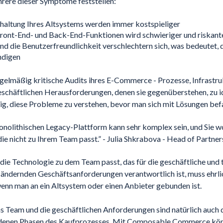
hrere dieser Symptome feststellen:
haltung Ihres Altsystems werden immer kostspieliger
ront-End- und Back-End-Funktionen wird schwieriger und riskant
nd die Benutzerfreundlichkeit verschlechtern sich, was bedeutet,
ndigen
gelmäßig kritische Audits ihres E-Commerce - Prozesse, Infrastru
eschäftlichen Herausforderungen, denen sie gegenüberstehen, zu id
htig, diese Probleme zu verstehen, bevor man sich mit Lösungen bef
onolithischen Legacy-Plattform kann sehr komplex sein, und Sie wol
ie nicht zu Ihrem Team passt.” - Julia Shkrabova - Head of Partners
 die Technologie zu dem Team passt, das für die geschäftliche und 
ändernden Geschäftsanforderungen verantwortlich ist, muss ehrl
 wenn man an ein Altsystem oder einen Anbieter gebunden ist.
s Team und die geschäftlichen Anforderungen sind natürlich auch 
edenen Phasen des Kaufprozesses. Mit Composable Commerce kön