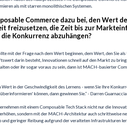
timieren als mit starren monolithischen Systemen.
posable Commerce dazu bei, den Wert de
t freizusetzen, die Zeit bis zur Marktei
 die Konkurrenz abzuhängen?
llte mit der Frage nach dem Wert beginnen, dem Wert, den Sie al
swert darin besteht, Innovationen schnell auf den Markt zu bring
halten oder ihr sogar voraus zu sein, dann ist MACH-basierter 
n Wert in der Geschwindigkeit des Lernens - wenn Sie Ihre Konkurr
 'überinformieren' können, dann gewinnen Sie.” - Darren Guarnacci
ernehmen mit einem Composable Tech Stack nicht nur die Innova
s erhöhen, sondern mit der MACH-Architektur auch schrittweise n
 und geringer Reibung aufgrund der veralteten Infrastrukturen ler