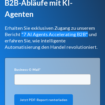
B2B-Abläufe mit KI-
Agenten
Erhalten Sie exklusiven Zugang zu unserem
Bericht
"7 AI Agents Accelerating B2B"
und
erfahren Sie, wie intelligente
Automatisierung den Handel revolutioniert.
Business-E-Mail
*
Jetzt PDF-Report runterladen