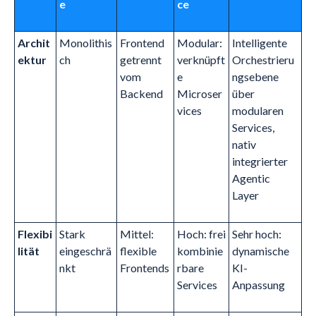
e
ce
Archit
Monolithis
Frontend
Modular:
Intelligente
ektur
ch
getrennt
verknüpft
Orchestrieru
vom
e
ngsebene
Backend
Microser
über
vices
modularen
Services,
nativ
integrierter
Agentic
Layer
Flexibi
Stark
Mittel:
Hoch: frei
Sehr hoch:
lität
eingeschrä
flexible
kombinie
dynamische
nkt
Frontends
rbare
KI-
Services
Anpassung