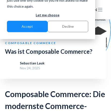
just use one tiny cookie so you're not asked to make
this choice again.
DE
EN
Let me choose
Accept
Decline
COMPOSABLE COMMERCE
Was ist Composable Commerce?
Sebastian Lauk
Nov 24, 2025
Composable Commerce: Die
modernste Commerce-