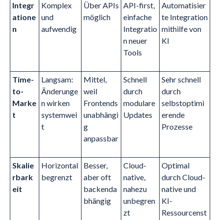
Integr
Komplex
Über APIs
API-first,
Automatisier
atione
und
möglich
einfache
te Integration
n
aufwendig
Integratio
mithilfe von
n neuer
KI
Tools
Time-
Langsam:
Mittel,
Schnell
Sehr schnell
to-
Änderunge
weil
durch
durch
Marke
n wirken
Frontends
modulare
selbstoptimi
t
systemwei
unabhängi
Updates
erende
t
g
Prozesse
anpassbar
Skalie
Horizontal
Besser,
Cloud-
Optimal
rbark
begrenzt
aber oft
native,
durch Cloud-
eit
backenda
nahezu
native und
bhängig
unbegren
KI-
zt
Ressourcenst