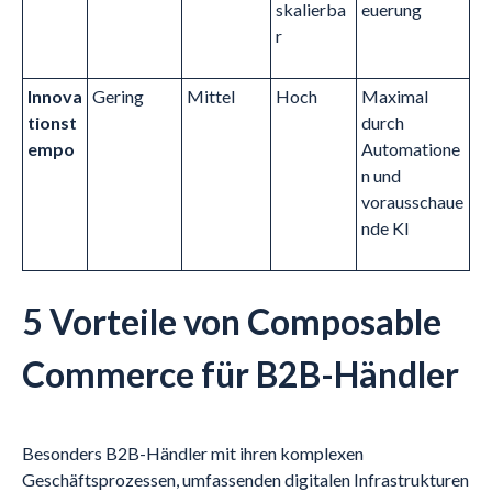
skalierba
euerung
r
Innova
Gering
Mittel
Hoch
Maximal
tionst
durch
empo
Automatione
n und
vorausschaue
nde KI
5 Vorteile von Composable
Commerce für B2B-Händler
Besonders B2B-Händler mit ihren komplexen
Geschäftsprozessen, umfassenden digitalen Infrastrukturen